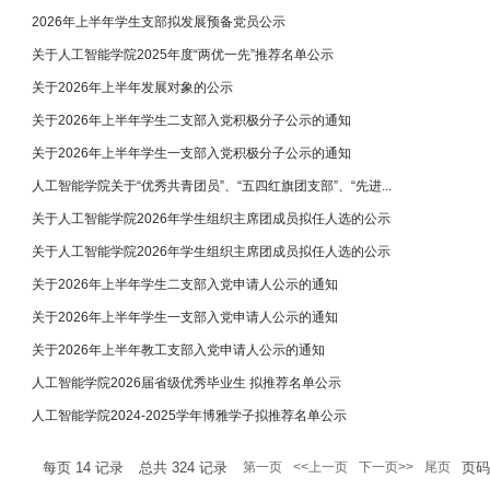
2026年上半年学生支部拟发展预备党员公示
关于人工智能学院2025年度“两优一先”推荐名单公示
关于2026年上半年发展对象的公示
关于2026年上半年学生二支部入党积极分子公示的通知
关于2026年上半年学生一支部入党积极分子公示的通知
人工智能学院关于“优秀共青团员”、“五四红旗团支部”、“先进...
关于人工智能学院2026年学生组织主席团成员拟任人选的公示
关于人工智能学院2026年学生组织主席团成员拟任人选的公示
关于2026年上半年学生二支部入党申请人公示的通知
关于2026年上半年学生一支部入党申请人公示的通知
关于2026年上半年教工支部入党申请人公示的通知
人工智能学院2026届省级优秀毕业生 拟推荐名单公示
人工智能学院2024-2025学年博雅学子拟推荐名单公示
每页
14
记录
总共
324
记录
第一页
<<上一页
下一页>>
尾页
页