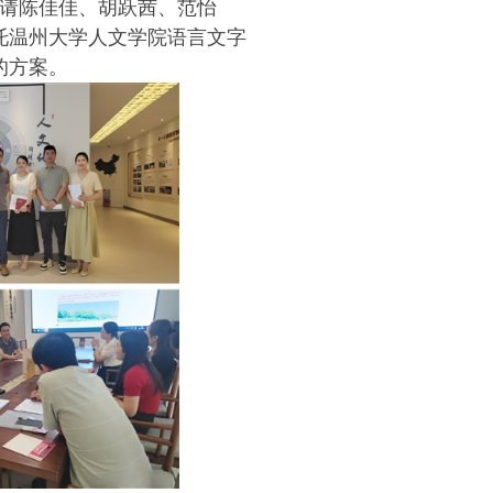
请陈佳佳、胡跃茜、范怡
托温州大学人文学院语言文字
的方案。