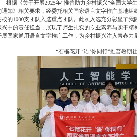
根据《关于开展
2025
年“推普助力乡村振兴”全国大学
的通知》相关要求，经委托相关国家语言文字推广基地组
高校的
1000
支团队入选重点团队。此次入选充分彰显了我
振兴中的责任担当，展现了师生扎实的专业素养与实干精
开展国家通用语言文字推广工作，为乡村振兴注入青春力
“
石榴花开 ‘语’你同行”推普暑期