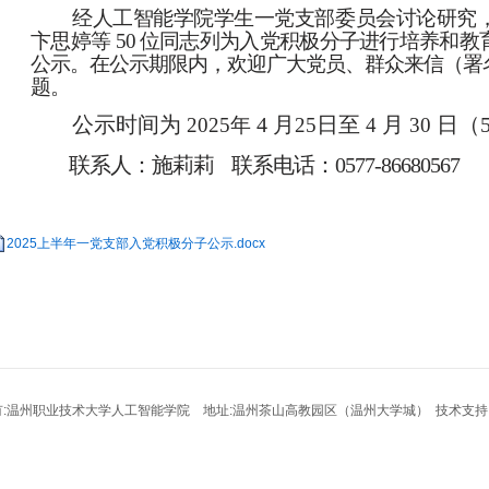
经
人工智能
学院
学生一
党支部委员会讨论研究
卞思婷
等
50
位同志列为入党积极分子进行培养和教
公示。在公示期限内，欢迎广大党员、群众来信（署
题。
公示时间为
4
月
日至
月
日（
2025年
25
4
30
联系人：施莉莉 联系电话：0577-86680567
2025上半年一党支部入党积极分子公示.docx
:温州职业技术大学人工智能学院 地址:温州茶山高教园区（温州大学城） 技术支持