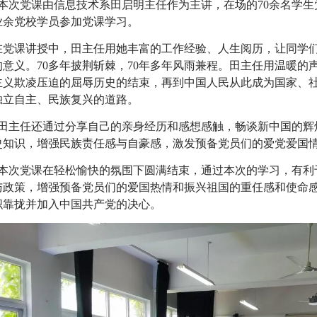
本次党课由信息技术系田启明主任作为主讲，在场的70余名学生
业余党校学员参加党课学习。
在党课讲授中，田主任用她丰富的工作经验、人生阅历，让同学
的意义。
70多年披荆斩棘，70年多年风雨兼程。田主任用温暖的
主义欺凌压迫的屈辱历史的结束，再到中国人民从此成为国家、
独立自主、民族复兴的道路。
田主任还通过分享自己的亲身经历和感想感触，畅谈新中国的辉
史知识，增强民族责任感与自豪感，激发预备党员们的爱党爱国
本次党课在轻松愉快的氛围下圆满结束，通过本次的学习，有利
与政策，增强预备党员们的爱国热情和振兴祖国的重任感和使命
织靠拢并加入中国共产党的决心。