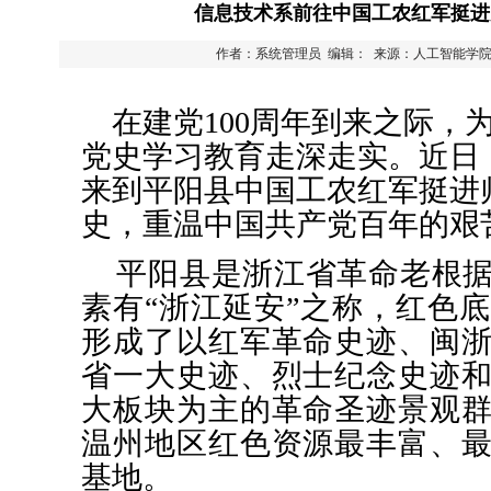
信息技术系前往中国工农红军挺进
作者：系统管理员 编辑： 来源：人工智能学
在建党
100周年到来之际
，
党史
学习
教育走深走实。近日
来到
平阳
县
中国工农红军挺进
史，
重温中国共产党百年的艰
平阳县是浙江省革命老根
素有
“浙江延安”之称，红色
形成了以红军革命史迹、闽
省一大史迹、烈士纪念史迹
大板块为主的革命圣迹景观
温州地区红色资源最丰富、
基地。