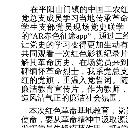
在平阳
山门镇的中国
工农
党总支成员学习当地传承革
学生支部党员现场党史联学
的
“AR赤色征途app”，通过
让党史的学习变得更加生动
共同观看一次红色影视纪录
解其革命历史
。
在场党员
来
碑缅怀革命烈士，
我系
党总
红的党旗，重温入党誓词
。
廉洁教育宣传片，作为教师
造风清气正的廉洁社会氛围
。
本次红色革命基地教育，党
使命，
要
从
革命
精神中汲取源