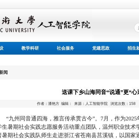
设
教学科研
社会服务
党建思政
招生
新闻
送课下乡山海同音“说通”更“心
作者：潘艳方 编辑： 来源：人工智能学院
浏览次数：
158
“
九州同音通四海，雅言传承贯古今”。
7
月，作为
2025
学生暑期社会实践志愿服务活动重点团队，温州职业技术学院
普暑期社会实践队师生走进浙江省苍南县莒溪镇，以国家