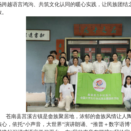
场跨越语言鸿沟、共筑文化认同的暖心实践，让民族团结
放。
苍南县莒溪古镇是畲族聚居地，浓郁的畲族风情让人陶
核心，依托“小声音，大世界”演讲朗诵、“推普＋数字语博