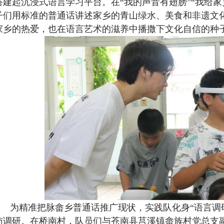
搭建起沉浸式语言学习平台。在“我的声音有翅膀”“我给家
子们用标准的普通话讲述家乡的青山绿水、美食和非遗文
家乡的热爱，也在语言艺术的滋养中播撒下文化自信的种
为精准把脉畲乡普通话推广现状，实践队化身“语言调
访调研。在桥南村，队员们与苍南县莒溪镇畲族村党总支