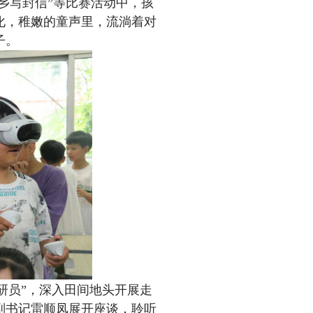
乡写封信”等比赛活动中，孩
化，稚嫩的童声里，流淌着对
子。
研员”，深入田间地头开展走
副书记雷顺凤展开座谈，聆听